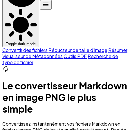
menu
Toggle dark mode
Convertir des fichiers
Réducteur de taille d'image
Résumer
Visualiseur de Métadonnées
Outils PDF
Recherche de
type de fichier
autorenew
Le convertisseur Markdown
en image PNG le plus
simple
Convertissez instantanément vos fichiers Markdown en
fichiers image PNG de haute qualité gratuitement. Rapide,