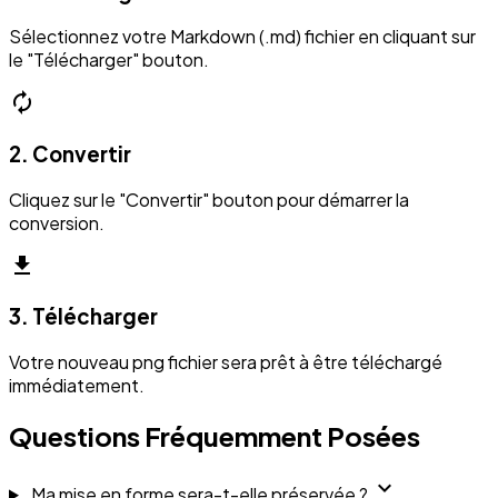
Sélectionnez votre Markdown (.md) fichier en cliquant sur
le "Télécharger" bouton.
autorenew
2. Convertir
Cliquez sur le "Convertir" bouton pour démarrer la
conversion.
download
3. Télécharger
Votre nouveau png fichier sera prêt à être téléchargé
immédiatement.
Questions Fréquemment Posées
expand_more
Ma mise en forme sera-t-elle préservée ?