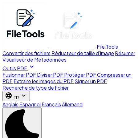
File Tools
Convertir des fichiers
Réducteur de taille d'image
Résumer
Visualiseur de Métadonnées
expand_more
Outils PDF
Fusionner PDF
Diviser PDF
Protéger PDF
Compresser un
PDF
Extraire les images du PDF
Signer un PDF
Recherche de type de fichier
language
expand_more
FR
Anglais
Espagnol
Français
Allemand