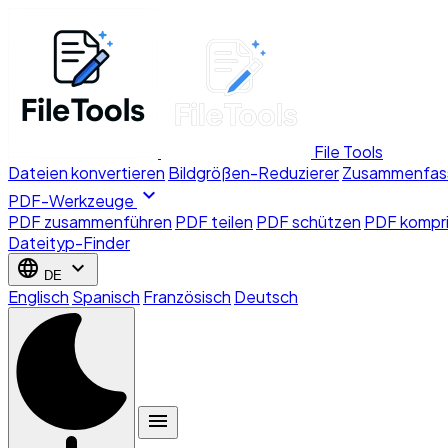
File Tools
Dateien konvertieren
Bildgrößen-Reduzierer
Zusammenfas
expand_more
PDF-Werkzeuge
PDF zusammenführen
PDF teilen
PDF schützen
PDF kompr
Dateityp-Finder
language
expand_more
DE
Englisch
Spanisch
Französisch
Deutsch
menu