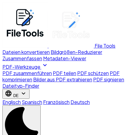
File Tools
Dateien konvertieren
Bildgrößen-Reduzierer
Zusammenfassen
Metadaten-Viewer
expand_more
PDF-Werkzeuge
PDF zusammenführen
PDF teilen
PDF schützen
PDF
komprimieren
Bilder aus PDF extrahieren
PDF signieren
Dateityp-Finder
language
expand_more
DE
Englisch
Spanisch
Französisch
Deutsch