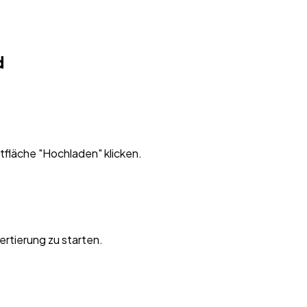
d
ltfläche "Hochladen" klicken.
ertierung zu starten.