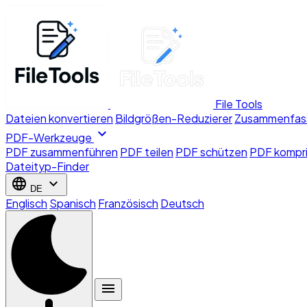
File Tools
Dateien konvertieren
Bildgrößen-Reduzierer
Zusammenfas
expand_more
PDF-Werkzeuge
PDF zusammenführen
PDF teilen
PDF schützen
PDF kompr
Dateityp-Finder
language
expand_more
DE
Englisch
Spanisch
Französisch
Deutsch
menu