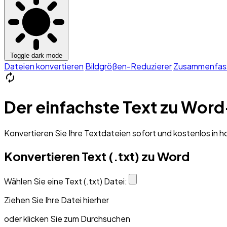
Toggle dark mode
Dateien konvertieren
Bildgrößen-Reduzierer
Zusammenfas
autorenew
Der einfachste Text zu Wo
Konvertieren Sie Ihre Textdateien sofort und kostenlos in
Konvertieren Text (.txt) zu Word
Wählen Sie eine Text (.txt) Datei:
Ziehen Sie Ihre Datei hierher
oder klicken Sie zum Durchsuchen