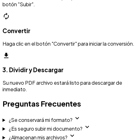
botón "Subir".
autorenew
Convertir
Haga clic en el botón "Convertir" para iniciar la conversión.
download
3. Dividir y Descargar
Su nuevo PDF archivo estará listo para descargar de
inmediato.
Preguntas Frecuentes
expand_more
¿Se conservará mi formato?
expand_more
¿Es seguro subir mi documento?
expand_more
¿Almacenan mis archivos?