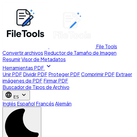
File Tools
Convertir archivos
Reductor de Tamaño de Imagen
Resumir
Visor de Metadatos
expand_more
Herramientas PDF
Unir PDF
Dividir PDF
Proteger PDF
Comprimir PDF
Extraer
imágenes de PDF
Firmar PDF
Buscador de Tipos de Archivo
language
expand_more
ES
Inglés
Español
Francés
Alemán