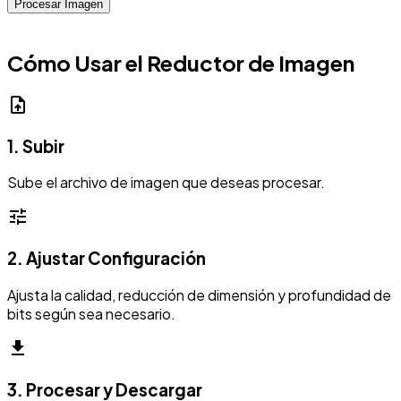
Procesar Imagen
Cómo Usar el Reductor de Imagen
upload_file
1. Subir
Sube el archivo de imagen que deseas procesar.
tune
2. Ajustar Configuración
Ajusta la calidad, reducción de dimensión y profundidad de
bits según sea necesario.
download
3. Procesar y Descargar