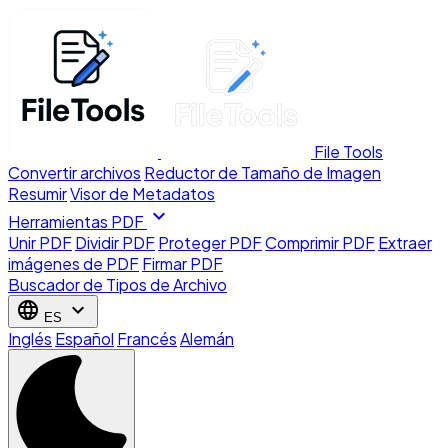
File Tools
Convertir archivos
Reductor de Tamaño de Imagen
Resumir
Visor de Metadatos
expand_more
Herramientas PDF
Unir PDF
Dividir PDF
Proteger PDF
Comprimir PDF
Extraer
imágenes de PDF
Firmar PDF
Buscador de Tipos de Archivo
language
expand_more
ES
Inglés
Español
Francés
Alemán