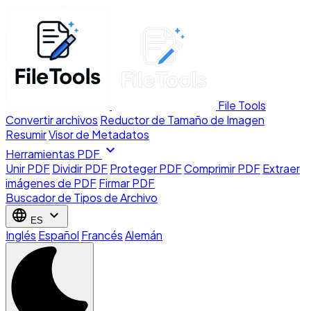
File Tools
Convertir archivos
Reductor de Tamaño de Imagen
Resumir
Visor de Metadatos
expand_more
Herramientas PDF
Unir PDF
Dividir PDF
Proteger PDF
Comprimir PDF
Extraer
imágenes de PDF
Firmar PDF
Buscador de Tipos de Archivo
language
expand_more
ES
Inglés
Español
Francés
Alemán