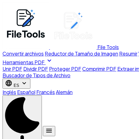
File Tools
Convertir archivos
Reductor de Tamaño de Imagen
Resumir
expand_more
Herramientas PDF
Unir PDF
Dividir PDF
Proteger PDF
Comprimir PDF
Extraer 
Buscador de Tipos de Archivo
language
expand_more
ES
Inglés
Español
Francés
Alemán
menu